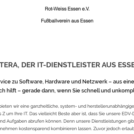
Rot-Weiss Essen e.V.
Fußballverein aus Essen
TERA, DER IT-DIENSTLEISTER AUS ESS
ervice zu Software, Hardware und Netzwerk – aus ein
klich hilft – gerade dann, wenn Sie schnell und unkompl
r bieten wir eine ganzheitliche, system- und herstellerunabhäng
s Z um Ihre IT. Das vielleicht Beste aber ist, dass Sie unsere ED
nd Aufgaben abrufen können. Denn unsere Dienstleistungen gibt
ternehmen kostensparend kombinieren lassen. Zuvor jedoch erlaub