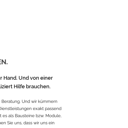
ABAL
Die Forschung, Entwicklung und Vermark
und Therap
EN.
er Hand. Und von einer
iziert Hilfe brauchen.
ige Beratung. Und wir kümmern
V-Dienstleistungen exakt passend
 es als Bausteine bzw. Module,
en Sie uns, dass wir uns ein