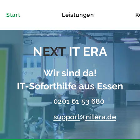
Start
Leistungen
K
N
EXT
IT ERA
Wir sind da!
IT-Soforthilfe aus Essen
0201 61 53 680
support@nitera.de