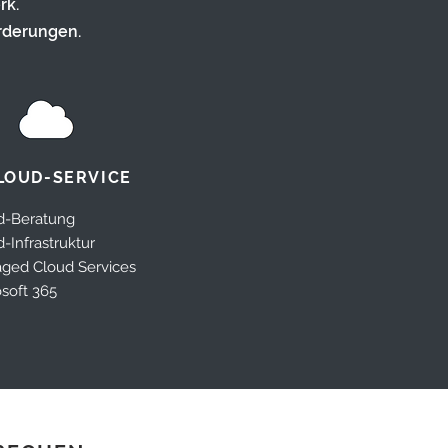
rk.
rderungen.
LOUD-SERVICE
d-Beratung
-Infrastruktur
ged Cloud Services
soft 365